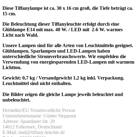
Diese Tiffanylampe ist ca. 30 x 16 cm groß, die Tiefe beträgt ca.
15 cm.
Die Beleuchtung dieser Tiffanyleuchte erfolgt durch eine
Glühlampe E14 mit max. 40 W. / LED mit 2-6 W. warmes
Licht nach Wahl.
Unsere Lampen sind für alle Arten von Leuchtmitteln geeignet.
Glühlampen, Sparlampen und LED-Lampen haben
unterschiedliche Stromverbrauchswerte. Wir empfehlen die
Verwendung von energiesparenden LED-Lampen mit warmem
Lichtton.
Gewicht: 0,7 kg / Versandgewicht 1,2 kg inkl. Verpackung.
Leuchtmittel sind nicht enthalten.
Die Bilder zeigen die gleiche Lampe jeweils beleuchtet und
unbeleuchtet.
Hersteller/EU Verantwortliche Person
Unternehmensname: Günter Stepputat
Adresse: Spandauer Str. 29
14612 Falkensee, Deutschland
E-Mail: mail@tiffany-leuchte.de