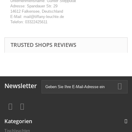
Unternehmensname: Günter Stepputat
Adresse: Spandauer Str. 29
14612 Falkensee, Deutschland
E-Mail: mail@tiffany-leuchte.de
Telefon: 03322425611
TRUSTED SHOPS REVIEWS
Newsletter
Kategorien
Tischleuchten