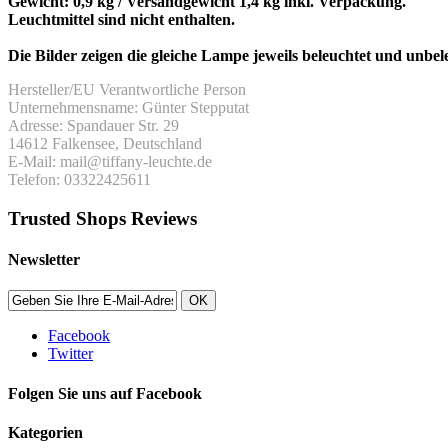
Gewicht: 0,9 kg / Versandgewicht 1,4 kg inkl. Verpackung.
Leuchtmittel sind nicht enthalten.
Die Bilder zeigen die gleiche Lampe jeweils beleuchtet und unbel
Hersteller/EU Verantwortliche Person
Unternehmensname: Günter Stepputat
Adresse: Spandauer Str. 29
14612 Falkensee, Deutschland
E-Mail: mail@tiffany-leuchte.de
Telefon: 03322425611
Trusted Shops Reviews
Newsletter
OK
Facebook
Twitter
Folgen Sie uns auf Facebook
Kategorien