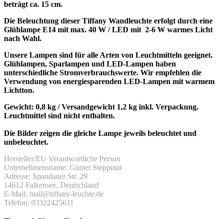
beträgt ca. 15 cm.
Die Beleuchtung dieser Tiffany Wandleuchte erfolgt durch eine
Glühlampe E14 mit max. 40 W / LED mit 2-6 W warmes Licht
nach Wahl.
Unsere Lampen sind für alle Arten von Leuchtmitteln geeignet.
Glühlampen, Sparlampen und LED-Lampen haben
unterschiedliche Stromverbrauchswerte. Wir empfehlen die
Verwendung von energiesparenden LED-Lampen mit warmem
Lichtton.
Gewicht: 0,8 kg / Versandgewicht 1,2 kg inkl. Verpackung.
Leuchtmittel sind nicht enthalten.
Die Bilder zeigen die gleiche Lampe jeweils beleuchtet und
unbeleuchtet.
Hersteller/EU Verantwortliche Person
Unternehmensname: Günter Stepputat
Adresse: Spandauer Str. 29
14612 Falkensee, Deutschland
E-Mail: mail@tiffany-leuchte.de
Telefon: 03322425611