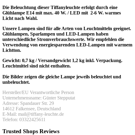
Die Beleuchtung dieser Tiffanyleuchte erfolgt durch eine
Glühlampe E14 mit max. 40 W. / LED mit 2-6 W. warmes
Licht nach Wahl.
Unsere Lampen sind für alle Arten von Leuchtmitteln geeignet.
Glühlampen, Sparlampen und LED-Lampen haben
unterschiedliche Stromverbrauchswerte. Wir empfehlen die
Verwendung von energiesparenden LED-Lampen mit warmem
Lichtton.
Gewicht: 0,7 kg / Versandgewicht 1,2 kg inkl. Verpackung.
Leuchtmittel sind nicht enthalten.
Die Bilder zeigen die gleiche Lampe jeweils beleuchtet und
unbeleuchtet.
Hersteller/EU Verantwortliche Person
Unternehmensname: Günter Stepputat
Adresse: Spandauer Str. 29
14612 Falkensee, Deutschland
E-Mail: mail@tiffany-leuchte.de
Telefon: 03322425611
Trusted Shops Reviews