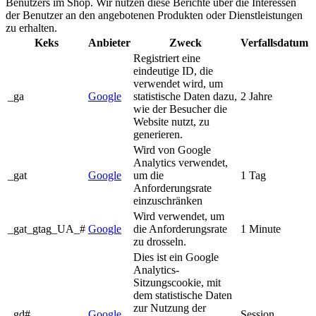
Benutzers im Shop. Wir nutzen diese Berichte über die Interessen
der Benutzer an den angebotenen Produkten oder Dienstleistungen
zu erhalten.
Keks
Anbieter
Zweck
Verfallsdatum
Registriert eine
eindeutige ID, die
verwendet wird, um
_ga
Google
statistische Daten dazu,
2 Jahre
wie der Besucher die
Website nutzt, zu
generieren.
Wird von Google
Analytics verwendet,
_gat
Google
um die
1 Tag
Anforderungsrate
einzuschränken
Wird verwendet, um
_gat_gtag_UA_#
Google
die Anforderungsrate
1 Minute
zu drosseln.
Dies ist ein Google
Analytics-
Sitzungscookie, mit
dem statistische Daten
zur Nutzung der
_gd#
Google
Session