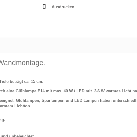
Ausdrucken
 Wandmontage.
Tiefe beträgt ca. 15 cm.
urch eine Glühlampe E14 mit max. 40 W / LED mit 2-6 W warmes Licht n
 geeignet. Glühlampen, Sparlampen und LED-Lampen haben unterschiedl
armem Lichtton.
ng.
t und unbeleuchtet.