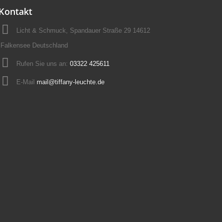
Kontakt
Licht & Schmuck, Spandauer Straße 29 14612
Falkensee Deutschland
Rufen Sie uns an:
03322 425611
E-Mail
mail@tiffany-leuchte.de