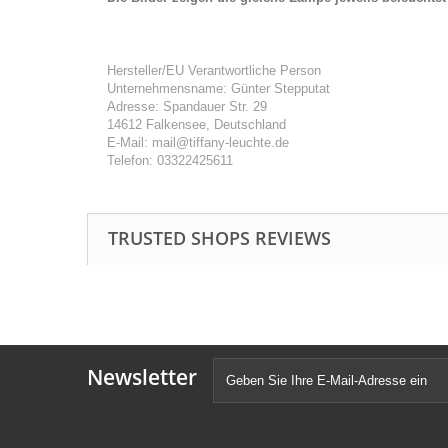
Hersteller/EU Verantwortliche Person
Unternehmensname: Günter Stepputat
Adresse: Spandauer Str. 29
14612 Falkensee, Deutschland
E-Mail: mail@tiffany-leuchte.de
Telefon: 03322425611
TRUSTED SHOPS REVIEWS
Newsletter