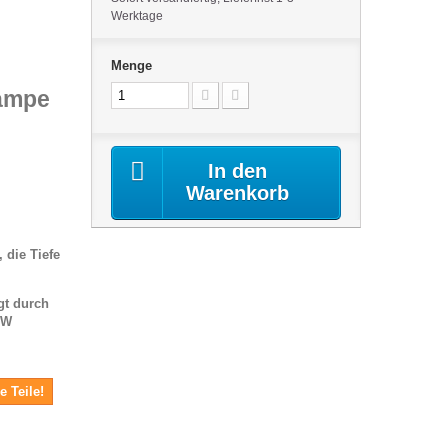
Werktage
Menge
lampe
In den
Warenkorb
 die Tiefe
gt durch
 W
e Teile!