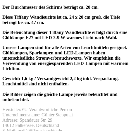
Der Durchmesser des Schirms beträgt ca. 20 cm.
Diese Tiffany Wandleuchte ist ca. 24 x 20 cm groß, die Tiefe
beträgt bis ca. 47 cm.
Die Beleuchtung dieser Tiffany Wandleuchte erfolgt durch eine
Glühlampe E27 mit LED 2-9 W warmes Licht nach Wahl.
Unsere Lampen sind für alle Arten von Leuchtmitteln geeignet.
Glühlampen, Sparlampen und LED-Lampen haben
unterschiedliche Stromverbrauchswerte. Wir empfehlen die
Verwendung von energiesparenden LED-Lampen mit warmem
Lichtton.
Gewicht: 1,6 kg / Versandgewicht 2,2 kg inkl. Verpackung.
Leuchtmittel sind nicht enthalten.
Die Bilder zeigen die gleiche Lampe jeweils beleuchtet und
unbeleuchtet.
Hersteller/EU Verantwortliche Person
Unternehmensname: Günter Stepputat
Adresse: Spandauer Str. 29
14612 Falkensee, Deutschland
E-Mail: mail@tiffany-leuchte.de