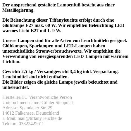
Der ansprechend gestaltete Lampenfuß besteht aus einer
Metalllegierung.
Die Beleuchtung dieser Tiffanyleuchte erfolgt durch eine
Glühlampe E27 max. 60 W.
Wir empfehlen Beleuchtung LED
warmes Licht E27 mit 1- 9 W.
Unsere Lampen sind für alle Arten von Leuchtmitteln geeignet.
Glühlampen, Sparlampen und LED-Lampen haben
unterschiedliche Stromverbrauchswerte. Wir empfehlen die
Verwendung von energiesparenden LED-Lampen mit warmem
Lichtton.
Gewicht: 2,5 kg / Versandgewicht 3,4 kg inkl. Verpackung.
Leuchtmittel sind nicht enthalten.
Die Bilder zeigen die gleiche Lampe jeweils beleuchtet und
unbeleuchtet.
Hersteller/EU Verantwortliche Person
Unternehmensname: Günter Stepputat
Adresse: Spandauer Str. 29
14612 Falkensee, Deutschland
E-Mail: mail@tiffany-leuchte.de
Telefon: 03322425611