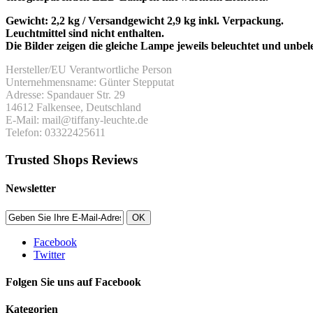
Gewicht: 2,2 kg / Versandgewicht 2,9 kg inkl. Verpackung.
Leuchtmittel sind nicht enthalten.
Die Bilder zeigen die gleiche Lampe jeweils beleuchtet und unbel
Hersteller/EU Verantwortliche Person
Unternehmensname: Günter Stepputat
Adresse: Spandauer Str. 29
14612 Falkensee, Deutschland
E-Mail: mail@tiffany-leuchte.de
Telefon: 03322425611
Trusted Shops Reviews
Newsletter
OK
Facebook
Twitter
Folgen Sie uns auf Facebook
Kategorien