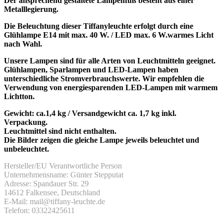
Der ansprechend gestaltete Lampenfuß besteht aus einer
Metalllegierung.
Die Beleuchtung dieser Tiffanyleuchte erfolgt durch eine
Glühlampe E14 mit max. 40 W. / LED max. 6 W.warmes Licht
nach Wahl.
Unsere Lampen sind für alle Arten von Leuchtmitteln geeignet.
Glühlampen, Sparlampen und LED-Lampen haben
unterschiedliche Stromverbrauchswerte. Wir empfehlen die
Verwendung von energiesparenden LED-Lampen mit warmem
Lichtton.
Gewicht: ca.1,4 kg / Versandgewicht ca. 1,7 kg inkl.
Verpackung.
Leuchtmittel sind nicht enthalten.
Die Bilder zeigen die gleiche Lampe jeweils beleuchtet und
unbeleuchtet.
Hersteller/EU Verantwortliche Person
Unternehmensname: Günter Stepputat
Adresse: Spandauer Str. 29
14612 Falkensee, Deutschland
E-Mail: mail@tiffany-leuchte.de
Telefon: 03322425611