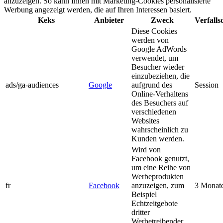
anzuzeigen. So kann Ihnen mit Marketing-Cookies personalisierte
Werbung angezeigt werden, die auf Ihren Interessen basiert.
Keks
Anbieter
Zweck
Verfall
Diese Cookies
werden von
Google AdWords
verwendet, um
Besucher wieder
einzubeziehen, die
ads/ga-audiences
Google
aufgrund des
Session
Online-Verhaltens
des Besuchers auf
verschiedenen
Websites
wahrscheinlich zu
Kunden werden.
Wird von
Facebook genutzt,
um eine Reihe von
Werbeprodukten
fr
Facebook
anzuzeigen, zum
3 Monat
Beispiel
Echtzeitgebote
dritter
Werbetreibender.