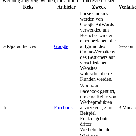
Werbung angezeigt werden, die auf Ihren Interessen basiert.
Keks
Anbieter
Zweck
Verfall
Diese Cookies
werden von
Google AdWords
verwendet, um
Besucher wieder
einzubeziehen, die
ads/ga-audiences
Google
aufgrund des
Session
Online-Verhaltens
des Besuchers auf
verschiedenen
Websites
wahrscheinlich zu
Kunden werden.
Wird von
Facebook genutzt,
um eine Reihe von
Werbeprodukten
fr
Facebook
anzuzeigen, zum
3 Monat
Beispiel
Echtzeitgebote
dritter
Werbetreibender.