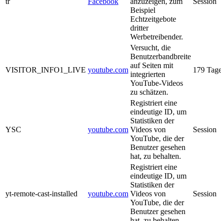
tr
Facebook
anzuzeigen, zum
Session
Beispiel
Echtzeitgebote
dritter
Werbetreibender.
Versucht, die
Benutzerbandbreite
auf Seiten mit
VISITOR_INFO1_LIVE
youtube.com
179 Tag
integrierten
YouTube-Videos
zu schätzen.
Registriert eine
eindeutige ID, um
Statistiken der
YSC
youtube.com
Videos von
Session
YouTube, die der
Benutzer gesehen
hat, zu behalten.
Registriert eine
eindeutige ID, um
Statistiken der
yt-remote-cast-installed
youtube.com
Videos von
Session
YouTube, die der
Benutzer gesehen
hat, zu behalten.