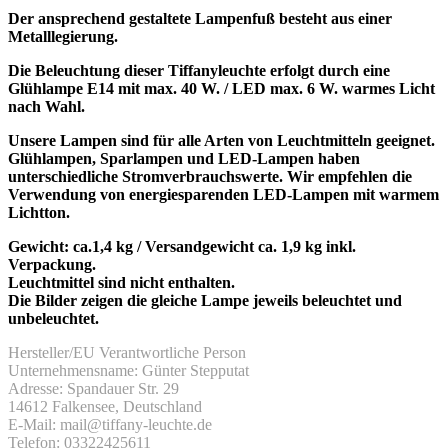
Der ansprechend gestaltete Lampenfuß besteht aus einer
Metalllegierung.
Die Beleuchtung dieser Tiffanyleuchte erfolgt durch eine
Glühlampe E14 mit max. 40 W. / LED max. 6 W. warmes Licht
nach Wahl.
Unsere Lampen sind für alle Arten von Leuchtmitteln geeignet.
Glühlampen, Sparlampen und LED-Lampen haben
unterschiedliche Stromverbrauchswerte. Wir empfehlen die
Verwendung von energiesparenden LED-Lampen mit warmem
Lichtton.
Gewicht: ca.1,4 kg / Versandgewicht ca. 1,9 kg inkl.
Verpackung.
Leuchtmittel sind nicht enthalten.
Die Bilder zeigen die gleiche Lampe jeweils beleuchtet und
unbeleuchtet.
Hersteller/EU Verantwortliche Person
Unternehmensname: Günter Stepputat
Adresse: Spandauer Str. 29
14612 Falkensee, Deutschland
E-Mail: mail@tiffany-leuchte.de
Telefon: 03322425611