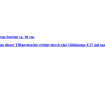
rms beträgt ca. 30 cm.
ng dieser Tiffanyleuchte erfolgt durch eine Glühlampe E27 mit 