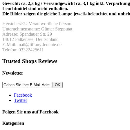
Gewicht: ca. 2,3 kg / Versandgewicht ca. 3,1 kg inkl. Verpackung
Leuchtmittel sind nicht enthalten.
Die Bilder zeigen die gleiche Lampe jeweils beleuchtet und unbel
Hersteller/EU Verantwortliche Person
Unternehmensname: Günter Stepputat
Adresse: Spandauer Str. 29
14612 Falkensee, Deutschland
E-Mail: mail@tiffany-leuchte.de
Telefon: 03322425611
Trusted Shops Reviews
Newsletter
OK
Facebook
Twitter
Folgen Sie uns auf Facebook
Kategorien