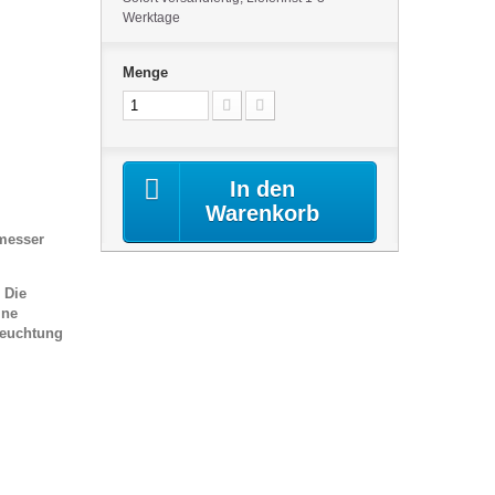
Werktage
Menge
In den
Warenkorb
hmesser
.
Die
ine
leuchtung