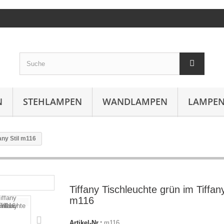
N
STEHLAMPEN
WANDLAMPEN
LAMPEN
any Stil m116
Tiffany Tischleuchte grün im Tiffany
m116
Artikel-Nr.:
m116