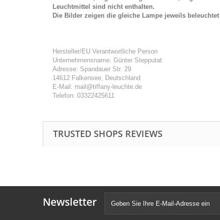
Leuchtmittel sind nicht enthalten.
Die Bilder zeigen die gleiche Lampe jeweils beleuchte
Hersteller/EU Verantwortliche Person
Unternehmensname: Günter Stepputat
Adresse: Spandauer Str. 29
14612 Falkensee, Deutschland
E-Mail: mail@tiffany-leuchte.de
Telefon: 03322425611
TRUSTED SHOPS REVIEWS
Newsletter