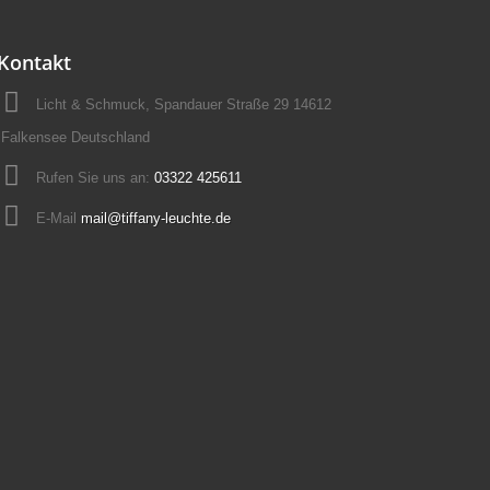
Kontakt
Licht & Schmuck, Spandauer Straße 29 14612
Falkensee Deutschland
Rufen Sie uns an:
03322 425611
E-Mail
mail@tiffany-leuchte.de