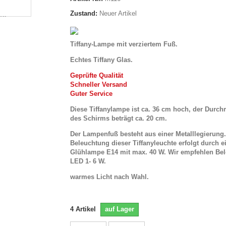
Zustand:
Neuer Artikel
Tiffany-Lampe mit verziertem Fuß.
Echtes Tiffany Glas.
Geprüfte Qualität
Schneller Versand
Guter Service
Diese Tiffanylampe ist ca. 36 cm hoch, der Durc
des Schirms beträgt ca. 20 cm.
Der Lampenfuß besteht aus einer Metalllegierung
Beleuchtung dieser Tiffanyleuchte erfolgt durch e
Glühlampe E14 mit max. 40 W. Wir empfehlen Be
LED 1- 6 W.
warmes Licht nach Wahl.
4
Artikel
auf Lager