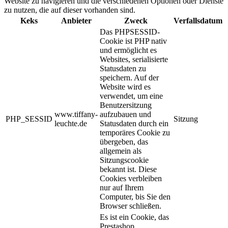
Website zu navigieren und die verschiedenen Optionen oder Dienste
zu nutzen, die auf dieser vorhanden sind.
Keks
Anbieter
Zweck
Verfallsdatum
Das PHPSESSID-
Cookie ist PHP nativ
und ermöglicht es
Websites, serialisierte
Statusdaten zu
speichern. Auf der
Website wird es
verwendet, um eine
Benutzersitzung
www.tiffany-
aufzubauen und
PHP_SESSID
Sitzung
leuchte.de
Statusdaten durch ein
temporäres Cookie zu
übergeben, das
allgemein als
Sitzungscookie
bekannt ist. Diese
Cookies verbleiben
nur auf Ihrem
Computer, bis Sie den
Browser schließen.
Es ist ein Cookie, das
Prestashop