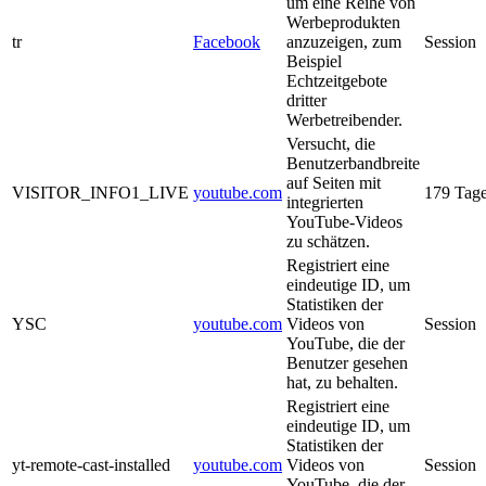
um eine Reihe von
Werbeprodukten
tr
Facebook
anzuzeigen, zum
Session
Beispiel
Echtzeitgebote
dritter
Werbetreibender.
Versucht, die
Benutzerbandbreite
auf Seiten mit
VISITOR_INFO1_LIVE
youtube.com
179 Tag
integrierten
YouTube-Videos
zu schätzen.
Registriert eine
eindeutige ID, um
Statistiken der
YSC
youtube.com
Videos von
Session
YouTube, die der
Benutzer gesehen
hat, zu behalten.
Registriert eine
eindeutige ID, um
Statistiken der
yt-remote-cast-installed
youtube.com
Videos von
Session
YouTube, die der