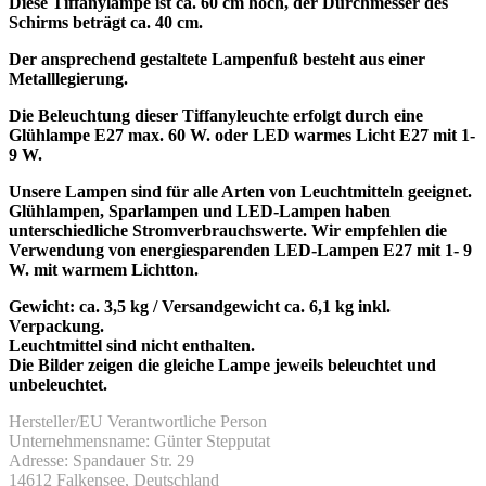
Diese Tiffanylampe ist ca. 60 cm hoch, der Durchmesser des
Schirms beträgt ca. 40 cm.
Der ansprechend gestaltete Lampenfuß besteht aus einer
Metalllegierung.
Die Beleuchtung dieser Tiffanyleuchte erfolgt durch eine
Glühlampe E27 max. 60 W. oder LED warmes Licht E27 mit 1-
9 W.
Unsere Lampen sind für alle Arten von Leuchtmitteln geeignet.
Glühlampen, Sparlampen und LED-Lampen haben
unterschiedliche Stromverbrauchswerte. Wir empfehlen die
Verwendung von energiesparenden LED-Lampen
E27 mit 1- 9
W.
mit warmem Lichtton.
Gewicht: ca. 3,5 kg / Versandgewicht ca. 6,1 kg inkl.
Verpackung.
Leuchtmittel sind nicht enthalten.
Die Bilder zeigen die gleiche Lampe jeweils beleuchtet und
unbeleuchtet.
Hersteller/EU Verantwortliche Person
Unternehmensname: Günter Stepputat
Adresse: Spandauer Str. 29
14612 Falkensee, Deutschland