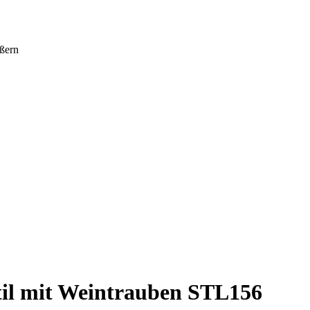
ßern
til mit Weintrauben STL156