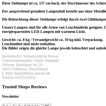
Diese Stehlampe ist ca. 157 cm hoch, der Durchmesser des Schirm
Der ansprechend gestaltete Lampenfuß besteht aus einer Metalll
Die Beleuchtung dieser Stehlampe erfolgt durch zwei Glühlamp
Unsere Lampen sind für alle Arten von Leuchtmitteln geeigne
energiesparenden LED-Lampen mit warmem Licht.
Gewicht: ca. 8 kg / Versandgewicht ca. 10 kg inkl. Verpackung.
Leuchtmittel sind nicht enthalten.
Die Bilder zeigen die gleiche Lampe jeweils beleuchtet und unbel
Hersteller/EU Verantwortliche Person
Unternehmensname: Günter Stepputat
Adresse: Spandauer Str. 29
14612 Falkensee, Deutschland
E-Mail: mail@tiffany-leuchte.de
Telefon: 03322425611
Trusted Shops Reviews
Newsletter