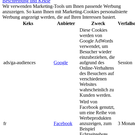
Beschreibung und Kekse
Wir verwenden Marketing-Tools um Ihnen passende Werbung
anzuzeigen. So kann Ihnen mit Marketing-Cookies personalisierte
Werbung angezeigt werden, die auf Ihren Interessen basiert.
Keks
Anbieter
Zweck
Verfall
Diese Cookies
werden von
Google AdWords
verwendet, um
Besucher wieder
einzubeziehen, die
ads/ga-audiences
Google
aufgrund des
Session
Online-Verhaltens
des Besuchers auf
verschiedenen
Websites
wahrscheinlich zu
Kunden werden.
Wird von
Facebook genutzt,
um eine Reihe von
Werbeprodukten
fr
Facebook
anzuzeigen, zum
3 Monat
Beispiel
Echtzeitgebote