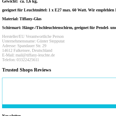
Gewicht: ca. 1,6 kg,
geeignet für Leuchtmittel: 1 x E27 max. 60 Watt. Wir empfehle
Material: Tiffany-Glas
Schirmart: Hänge-/Tischleuchtenschirm, geeignet für Pendel- un
Hersteller/EU Verantwortliche Person
Unternehmensname: Günter Stepputat
Adresse: Spandauer Str. 29
14612 Falkensee, Deutschland
E-Mail: mail@tiffany-leuchte.de
Telefon: 03322425611
Trusted Shops Reviews
Newsletter