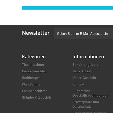
Newsletter
Kategorien
Informationen
Tischleuchten
Sonderangebote
Deckenleuchten
Neue Artikel
Stehlampen
Unser Geschäft
Wandlampen
Kontakt
Lampenschirme
Allgemeine
Geschäftsbedingungen
Ständer & Zubehör
Privatsphäre und
Datenschutz