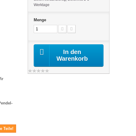
Werktage
Menge
In den
Warenkorb
ir
Pendel-
e Teile!