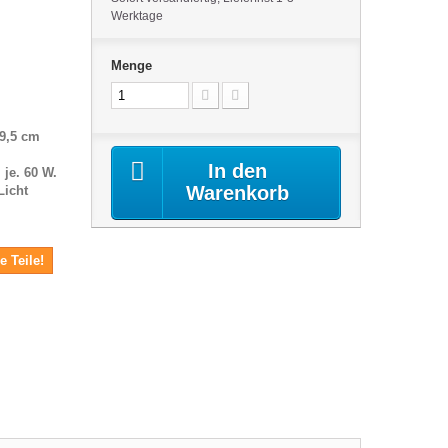
Werktage
Menge
19,5 cm
In den
 je. 60 W.
Warenkorb
Licht
e Teile!