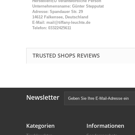
Hersteller/EU Verantwortliche Person
Unternehmensname: Günter Stepputat
Adresse: Spandauer Str. 29
14612 Falkensee, Deutschland
E-Mail: mail@tiffany-leuchte.de
Telefon: 03322425611
TRUSTED SHOPS REVIEWS
Newsletter
Kategorien
Informationen