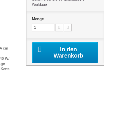
Werktage
Menge
14 cm
In den
Warenkorb
40 W/
nge
 Kette