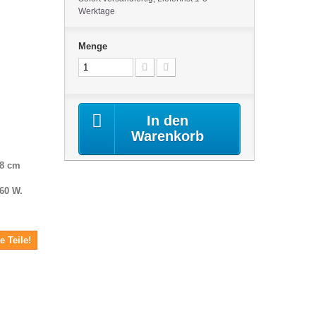
Werktage
Menge
In den
Warenkorb
18 cm
60 W.
e Teile!