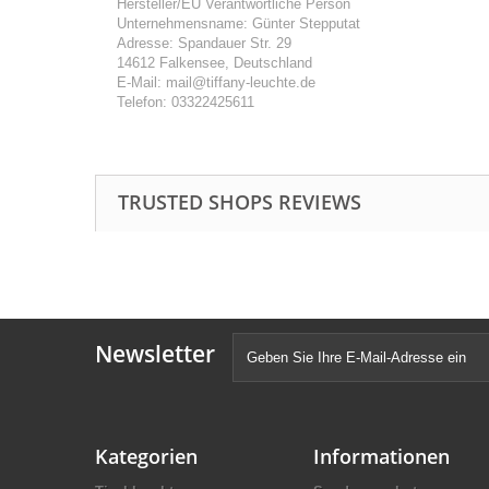
Hersteller/EU Verantwortliche Person
Unternehmensname: Günter Stepputat
Adresse: Spandauer Str. 29
14612 Falkensee, Deutschland
E-Mail: mail@tiffany-leuchte.de
Telefon: 03322425611
TRUSTED SHOPS REVIEWS
Newsletter
Kategorien
Informationen