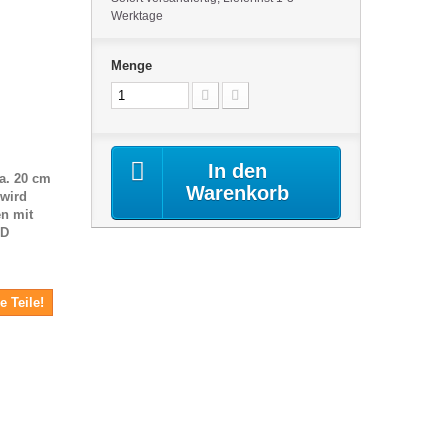
Werktage
Menge
In den
ca. 20 cm
Warenkorb
 wird
n mit
ED
e Teile!