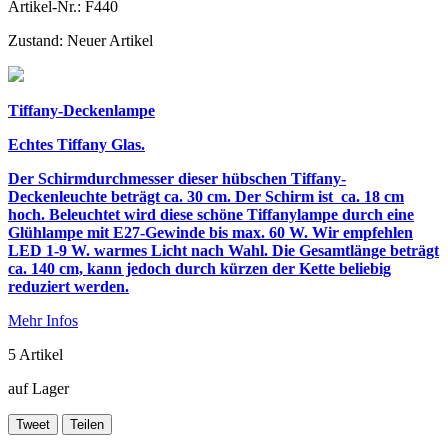
Artikel-Nr.:
F440
Zustand:
Neuer Artikel
Tiffany-Deckenlampe
Echtes Tiffany Glas.
Der Schirmdurchmesser dieser hübschen Tiffany-
Deckenleuchte beträgt ca. 30 cm. Der Schirm ist ca. 18 cm
hoch. Beleuchtet wird diese schöne Tiffanylampe durch
eine
Glühlampe mit E27-Gewinde bis max. 60 W.
Wir empfehlen
LED 1-9 W. warmes Licht nach Wahl.
Die Gesamtlänge beträgt
ca. 140 cm, kann jedoch durch kürzen der Kette beliebig
reduziert werden.
Mehr Infos
5
Artikel
auf Lager
Tweet
Teilen