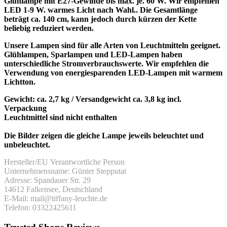
Glühlampe mit E27-Gewinde bis max. je. 60 W.
Wir empfehlen
LED 1-9 W. warmes Licht nach Wahl.
. Die Gesamtlänge
beträgt ca. 140 cm, kann jedoch durch kürzen der Kette
beliebig reduziert werden.
Unsere Lampen sind für alle Arten von Leuchtmitteln geeignet.
Glühlampen, Sparlampen und LED-Lampen haben
unterschiedliche Stromverbrauchswerte. Wir empfehlen die
Verwendung von energiesparenden LED-Lampen mit warmem
Lichtton.
Gewicht: ca. 2,7 kg / Versandgewicht ca. 3,8 kg incl.
Verpackung
Leuchtmittel sind nicht enthalten
Die Bilder zeigen die gleiche Lampe jeweils beleuchtet und
unbeleuchtet.
Hersteller/EU Verantwortliche Person
Unternehmensname: Günter Stepputat
Adresse: Spandauer Str. 29
14612 Falkensee, Deutschland
E-Mail: mail@tiffany-leuchte.de
Telefon: 03322425611