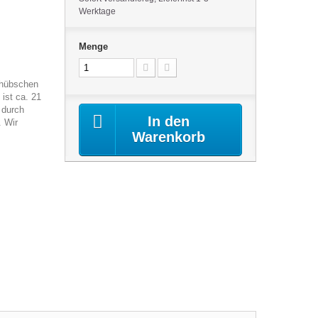
Werktage
Menge
 hübschen
ist ca. 21
 durch
In den
. Wir
Warenkorb