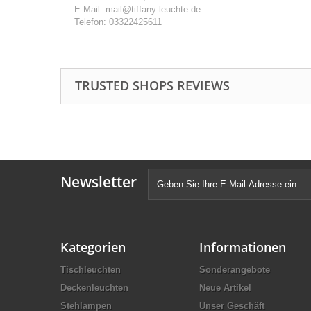
E-Mail: mail@tiffany-leuchte.de
Telefon: 03322425611
TRUSTED SHOPS REVIEWS
Newsletter
Kategorien
Informationen
Tischleuchten
Sonderangebote
Deckenleuchten
Neue Artikel
Stehlampen
Unser Geschäft