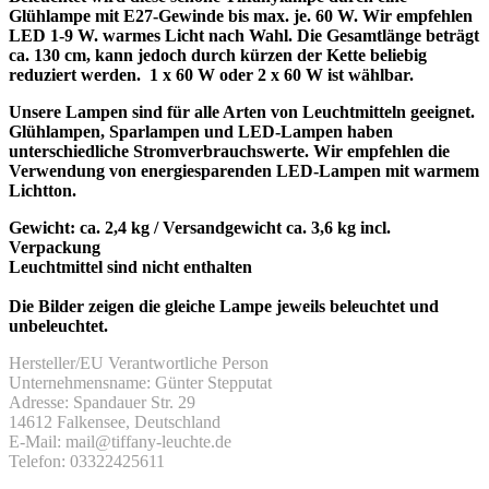
Glühlampe mit E27-Gewinde bis max. je. 60 W. Wir empfehlen
LED 1-9 W. warmes Licht nach Wahl. Die Gesamtlänge beträgt
ca. 130 cm, kann jedoch durch kürzen der Kette beliebig
reduziert werden. 1 x 60 W oder 2 x 60 W ist wählbar.
Unsere Lampen sind für alle Arten von Leuchtmitteln geeignet.
Glühlampen, Sparlampen und LED-Lampen haben
unterschiedliche Stromverbrauchswerte. Wir empfehlen die
Verwendung von energiesparenden LED-Lampen mit warmem
Lichtton.
Gewicht: ca. 2,4 kg / Versandgewicht ca. 3,6 kg incl.
Verpackung
Leuchtmittel sind nicht enthalten
Die Bilder zeigen die gleiche Lampe jeweils beleuchtet und
unbeleuchtet.
Hersteller/EU Verantwortliche Person
Unternehmensname: Günter Stepputat
Adresse: Spandauer Str. 29
14612 Falkensee, Deutschland
E-Mail: mail@tiffany-leuchte.de
Telefon: 03322425611