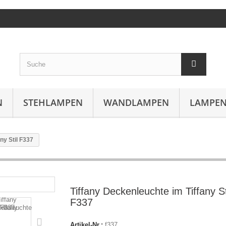
N
STEHLAMPEN
WANDLAMPEN
LAMPEN
ny Stil F337
Tiffany Deckenleuchte im Tiffany St
F337
Artikel-Nr.:
f337