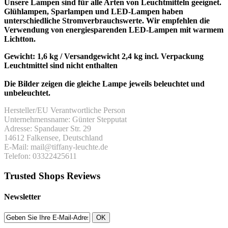
Unsere Lampen sind für alle Arten von Leuchtmitteln geeignet.
Glühlampen, Sparlampen und LED-Lampen haben
unterschiedliche Stromverbrauchswerte. Wir empfehlen die
Verwendung von energiesparenden LED-Lampen mit warmem
Lichtton.
Gewicht: 1,6 kg / Versandgewicht 2,4 kg incl. Verpackung
Leuchtmittel sind nicht enthalten
Die Bilder zeigen die gleiche Lampe jeweils beleuchtet und
unbeleuchtet.
Hersteller/EU Verantwortliche Person
Unternehmensname: Günter Stepputat
Adresse: Spandauer Str. 29
14612 Falkensee, Deutschland
E-Mail: mail@tiffany-leuchte.de
Telefon: 03322425611
Trusted Shops Reviews
Newsletter
OK