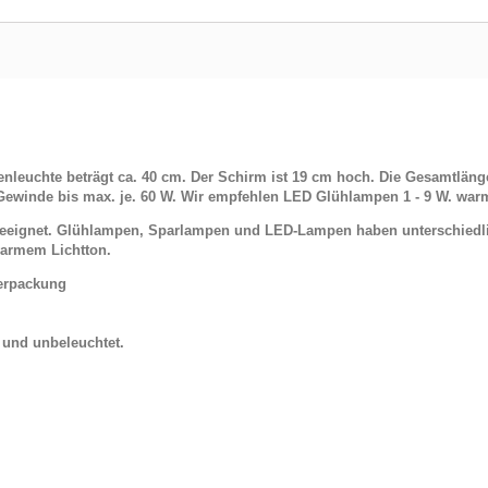
leuchte beträgt ca. 40 cm. Der Schirm ist 19 cm hoch. Die Gesamtläng
ewinde bis max. je. 60 W. Wir empfehlen LED Glühlampen 1 - 9 W. war
 geeignet. Glühlampen, Sparlampen und LED-Lampen haben unterschiedl
armem Lichtton.
Verpackung
t und unbeleuchtet.