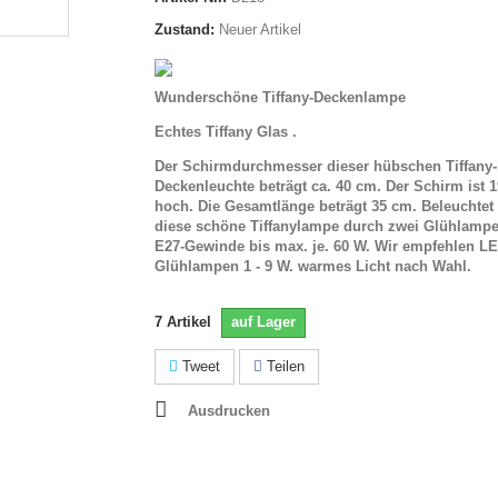
Zustand:
Neuer Artikel
Wunderschöne Tiffany-Deckenlampe
Echtes Tiffany Glas .
Der Schirmdurchmesser dieser hübschen Tiffany-
Deckenleuchte beträgt ca. 40 cm. Der Schirm ist 
hoch. Die Gesamtlänge beträgt 35 cm. Beleuchtet
diese schöne
Tiffanylampe durch zwei Glühlampe
E27-Gewinde bis max. je. 60 W. Wir empfehlen L
Glühlampen 1 - 9 W. warmes Licht nach Wahl.
7
Artikel
auf Lager
Tweet
Teilen
Ausdrucken