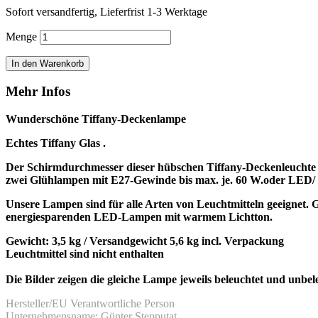
Sofort versandfertig, Lieferfrist 1-3 Werktage
Menge
In den Warenkorb
Mehr Infos
Wunderschöne Tiffany-Deckenlampe
Echtes Tiffany Glas .
Der Schirmdurchmesser dieser hübschen Tiffany-Deckenleuchte be
zwei Glühlampen mit E27-Gewinde bis max. je. 60 W.oder LED/
Unsere Lampen sind für alle Arten von Leuchtmitteln geeigne
energiesparenden LED-Lampen mit warmem Lichtton.
Gewicht: 3,5 kg / Versandgewicht 5,6 kg incl. Verpackung
Leuchtmittel sind nicht enthalten
Die Bilder zeigen die gleiche Lampe jeweils beleuchtet und unbel
Hersteller/EU Verantwortliche Person
Unternehmensname: Günter Stepputat