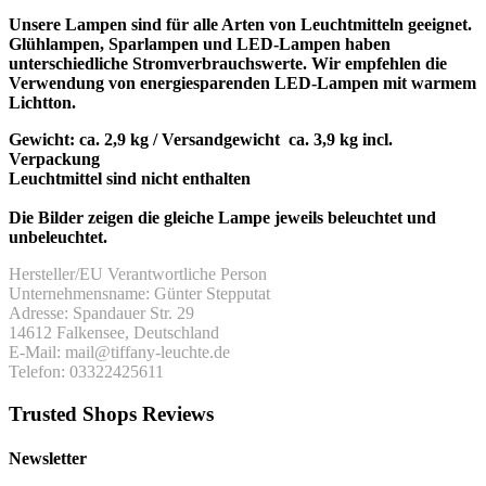
Unsere Lampen sind für alle Arten von Leuchtmitteln geeignet.
Glühlampen, Sparlampen und LED-Lampen haben
unterschiedliche Stromverbrauchswerte. Wir empfehlen die
Verwendung von energiesparenden LED-Lampen mit warmem
Lichtton.
Gewicht: ca. 2,9 kg / Versandgewicht ca. 3,9 kg incl.
Verpackung
Leuchtmittel sind nicht enthalten
Die Bilder zeigen die gleiche Lampe jeweils beleuchtet und
unbeleuchtet.
Hersteller/EU Verantwortliche Person
Unternehmensname: Günter Stepputat
Adresse: Spandauer Str. 29
14612 Falkensee, Deutschland
E-Mail: mail@tiffany-leuchte.de
Telefon: 03322425611
Trusted Shops Reviews
Newsletter