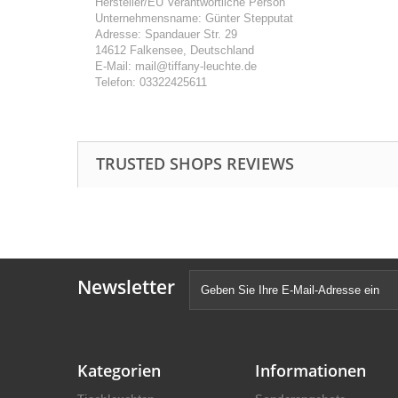
Hersteller/EU Verantwortliche Person
Unternehmensname: Günter Stepputat
Adresse: Spandauer Str. 29
14612 Falkensee, Deutschland
E-Mail: mail@tiffany-leuchte.de
Telefon: 03322425611
TRUSTED SHOPS REVIEWS
Newsletter
Kategorien
Informationen