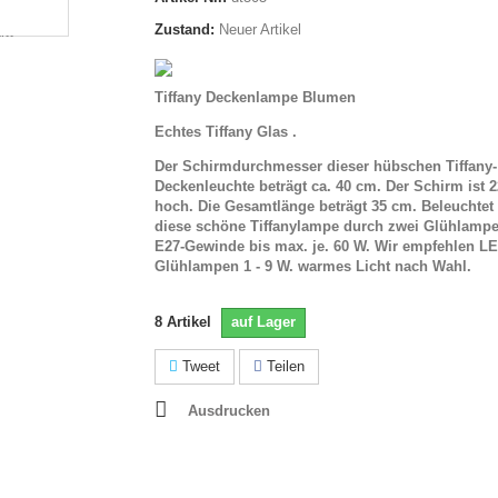
Zustand:
Neuer Artikel
Tiffany Deckenlampe Blumen
Echtes Tiffany Glas .
Der Schirmdurchmesser dieser hübschen Tiffany-
Deckenleuchte beträgt ca. 40 cm. Der Schirm ist 
hoch. Die Gesamtlänge beträgt 35 cm. Beleuchtet
diese schöne
Tiffanylampe durch zwei Glühlampe
E27-Gewinde bis max. je. 60 W. Wir empfehlen L
Glühlampen 1 - 9 W. warmes Licht nach Wahl.
8
Artikel
auf Lager
Tweet
Teilen
Ausdrucken