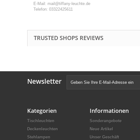
E-Mail: mail@tiffany-leuchte.de
Telefon: 03322425611
TRUSTED SHOPS REVIEWS
Newsletter
Kategorien
Informationen
Tischleuchten
Sonderangebote
Deckenleuchten
Neue Artikel
Stehlampen
Unser Geschäft