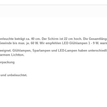
leuchte beträgt ca. 40 cm. Der Schirm ist 22 cm hoch. Die Gesamtläng
ewinde bis max. je. 60 W. Wir empfehlen LED Glühlampen 1 - 9 W. war
 geeignet. Glühlampen, Sparlampen und LED-Lampen haben unterschiedl
armem Lichtton.
Verpackung
t und unbeleuchtet.