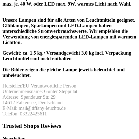
max. je. 40 W. oder LED max. 9W. warmes Licht nach Wahl.
Unsere Lampen sind für alle Arten von Leuchtmitteln geeignet.
Glühlampen, Sparlampen und LED-Lampen haben
unterschiedliche Stromverbrauchswerte. Wir empfehlen die
Verwendung von energiesparenden LED-Lampen mit warmem
Lichtton.
Gewicht: ca. 1,5 kg / Versandgewicht 3,0 kg incl. Verpackung
Leuchtmittel sind nicht enthalten
Die Bilder zeigen die gleiche Lampe jeweils beleuchtet und
unbeleuchtet.
Hersteller/EU Verantwortliche Person
Unternehmensname: Günter Stepputat
Adresse: Spandauer Str. 29
14612 Falkensee, Deutschland
E-Mail: mail@tiffany-leuchte.de
Telefon: 03322425611
Trusted Shops Reviews
Newsletter